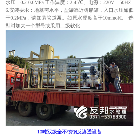
水压：0.2-0.6MPa 工作温度：2-45℃、电源：220V，50HZ
6.安装要求：地基需水平，盐罐靠近树脂罐，入口水压如低
于0.2MPa，请加装管道泵。如原水硬度高于10mmol/L，选
型时加大一个型号或采用二级软化
10吨双级全不锈钢反渗透设备